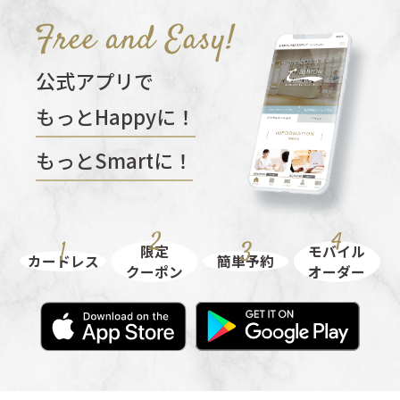
公式アプリで
もっとHappyに！
もっとSmartに！
限定
モバイル
カードレス
簡単予約
クーポン
オーダー