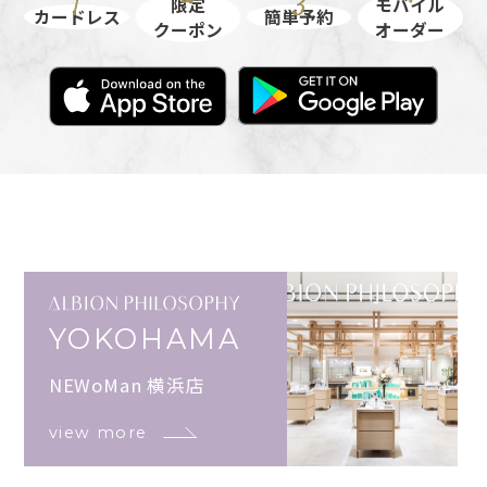
限定
モバイル
カードレス
簡単予約
クーポン
オーダー
YOKOHAMA
NEWoMan 横浜店
view more