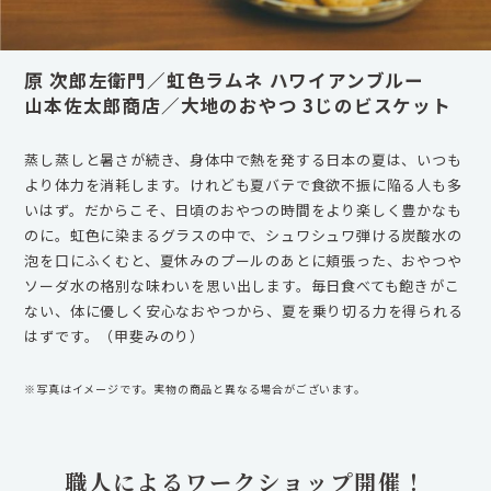
原 次郎左衛門／虹色ラムネ ハワイアンブルー
山本佐太郎商店／大地のおやつ 3じのビスケット
蒸し蒸しと暑さが続き、身体中で熱を発する日本の夏は、いつも
より体力を消耗します。けれども夏バテで食欲不振に陥る人も多
いはず。だからこそ、日頃のおやつの時間をより楽しく豊かなも
のに。虹色に染まるグラスの中で、シュワシュワ弾ける炭酸水の
泡を口にふくむと、夏休みのプールのあとに頬張った、おやつや
ソーダ水の格別な味わいを思い出します。毎日食べても飽きがこ
ない、体に優しく安心なおやつから、夏を乗り切る力を得られる
はずです。（甲斐みのり）
※写真はイメージです。実物の商品と異なる場合がございます。
職人によるワークショップ開催！