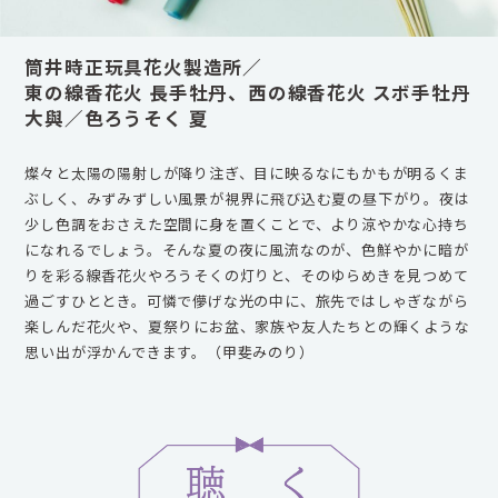
筒井時正玩具花火製造所／
東の線香花火 長手牡丹、西の線香花火 スボ手牡丹
大與／色ろうそく 夏
燦々と太陽の陽射しが降り注ぎ、目に映るなにもかもが明るくま
ぶしく、みずみずしい風景が視界に飛び込む夏の昼下がり。夜は
少し色調をおさえた空間に身を置くことで、より涼やかな心持ち
になれるでしょう。そんな夏の夜に風流なのが、色鮮やかに暗が
りを彩る線香花火やろうそくの灯りと、そのゆらめきを見つめて
過ごすひととき。可憐で儚げな光の中に、旅先ではしゃぎながら
楽しんだ花火や、夏祭りにお盆、家族や友人たちとの輝くような
思い出が浮かんできます。（甲斐みのり）