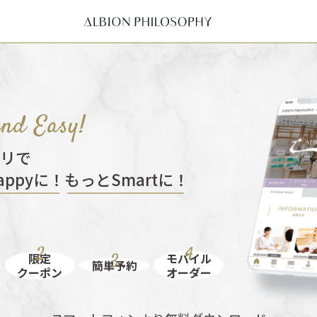
リで
appyに！
もっとSmartに！
限定
モバイル
簡単予約
クーポン
オーダー