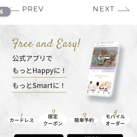
PREV
NEXT
公式アプリで
もっとHappyに！
もっとSmartに！
限定
モバイル
カードレス
簡単予約
クーポン
オーダー