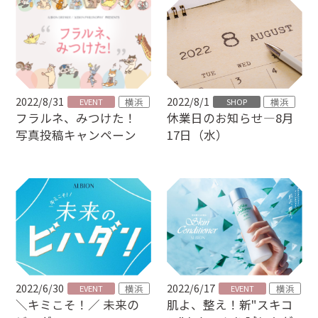
2022/8/31
2022/8/1
横浜
横浜
EVENT
SHOP
フラルネ、みつけた！
休業日のお知らせ―8月
写真投稿キャンペーン
17日（水）
2022/6/30
2022/6/17
横浜
横浜
EVENT
EVENT
＼キミこそ！／ 未来の
肌よ、整え！新"スキコ