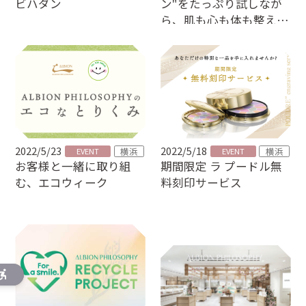
ビハダン
ン"をたっぷり試しなが
ら、肌も心も体も整えよ
う！
2022/5/23
2022/5/18
横浜
横浜
EVENT
EVENT
お客様と一緒に取り組
期間限定 ラ プードル無
む、エコウィーク
料刻印サービス