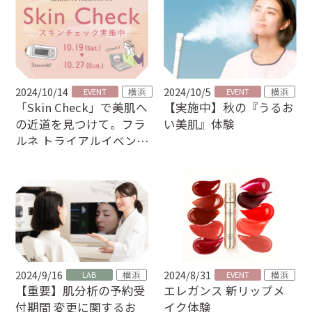
2024/10/14
2024/10/5
横浜
横浜
EVENT
EVENT
【実施中】秋の『うるお
「Skin Check」で美肌へ
い美肌』体験
の近道を見つけて。フラ
ルネ トライアルイベント
開催！
2024/9/16
2024/8/31
横浜
横浜
LAB
EVENT
【重要】肌分析の予約受
エレガンス 新リップメ
付期間 変更に関するお
イク体験