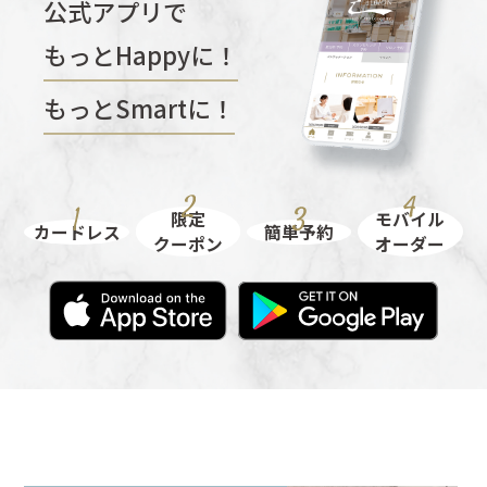
公式アプリで
もっとHappyに！
もっとSmartに！
限定
モバイル
カードレス
簡単予約
クーポン
オーダー